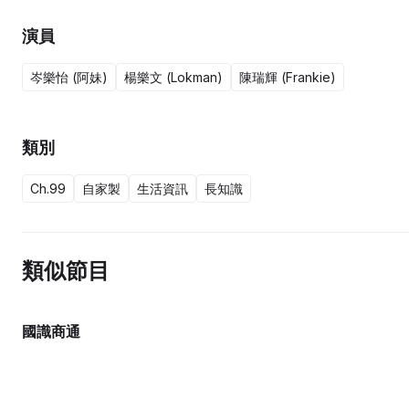
演員
岑樂怡 (阿妹)
楊樂文 (Lokman)
陳瑞輝 (Frankie)
類別
Ch.99
自家製
生活資訊
長知識
類似節目
國識商通