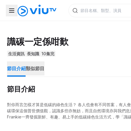
識碳一定係咁歎
生活資訊
長知識
10集完
節目介紹
類似節目
節目介紹
對你而言怎樣才算是低碳的綠色生活？ 各人也會有不同答案，有人
碳環保這個普世價值觀，認識多些亦無妨，而且自然環境亦與我們息息
Frankie一齊發掘新鮮、有趣、易上手的低碳綠色生活方式，學「