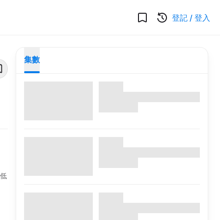
登記
/
登入
集數
，低