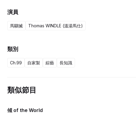
演員
馬騮搣
Thomas WINDLE (溫湯馬仕)
類別
Ch.99
自家製
綜藝
長知識
類似節目
傾 of the World