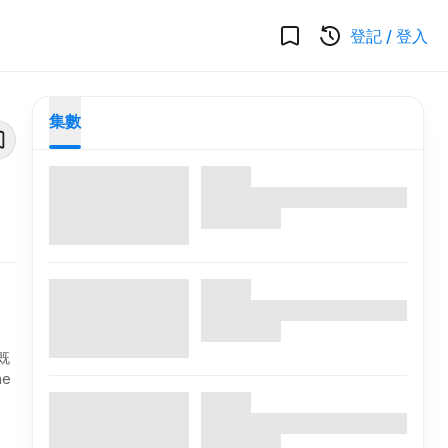
登記
/
登入
集數
既
e