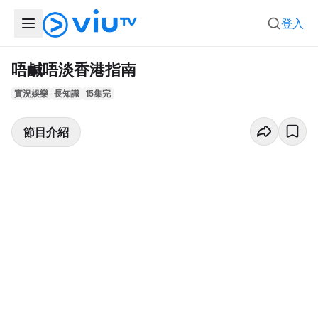
登入
唔鹹唔淡香港指南
實況娛樂
長知識
15集完
節目介紹