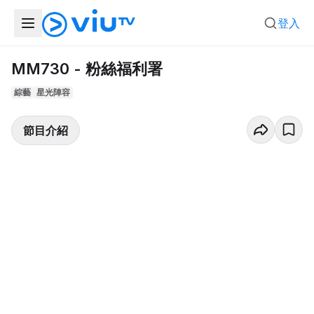
登入
MM730 - 粉絲福利署
綜藝
星光陣容
節目介紹