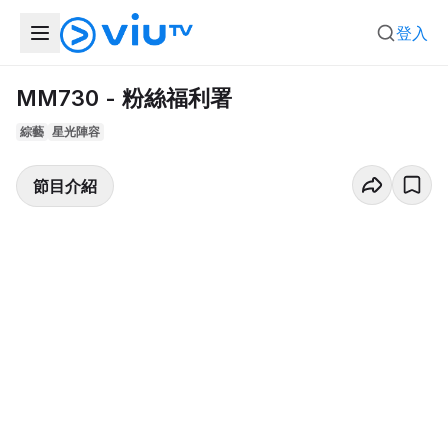
登入
MM730 - 粉絲福利署
綜藝
星光陣容
節目介紹