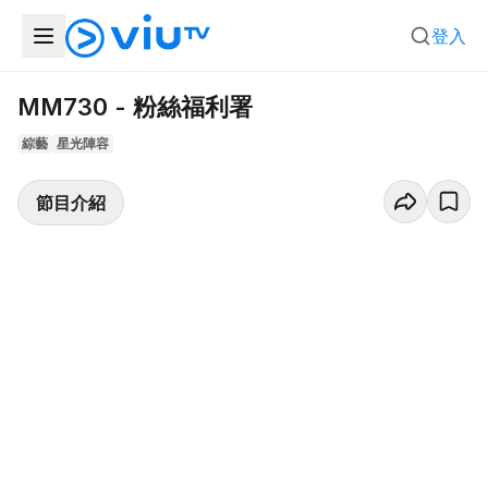
登入
MM730 - 粉絲福利署
綜藝
星光陣容
節目介紹