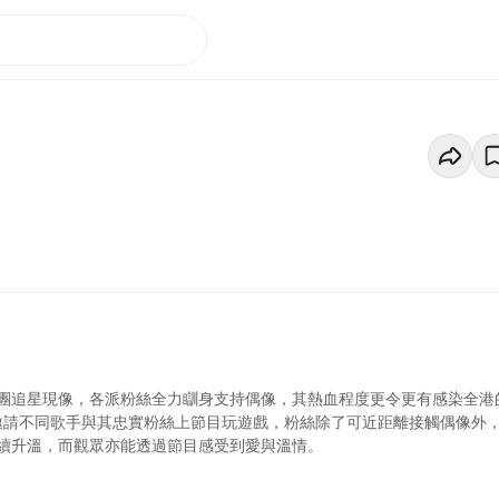
團追星現像，各派粉絲全力瞓身支持偶像，其熱血程度更令更有感染全港
邀請不同歌手與其忠實粉絲上節目玩遊戲，粉絲除了可近距離接觸偶像外
續升溫，而觀眾亦能透過節目感受到愛與溫情。