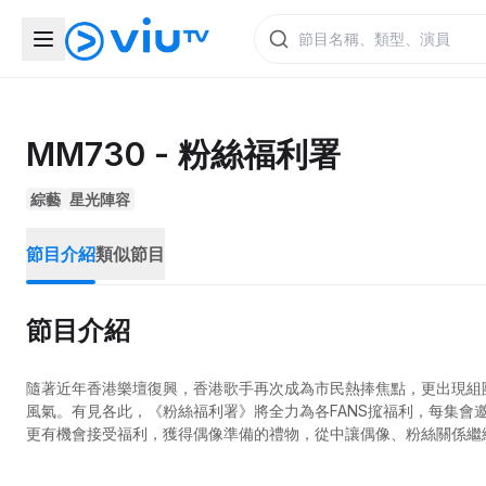
MM730 - 粉絲福利署
綜藝
星光陣容
節目介紹
類似節目
節目介紹
隨著近年香港樂壇復興，香港歌手再次成為市民熱捧焦點，更出現組
風氣。有見各此，《粉絲福利署》將全力為各FANS搲福利，每集會
更有機會接受福利，獲得偶像準備的禮物，從中讓偶像、粉絲關係繼