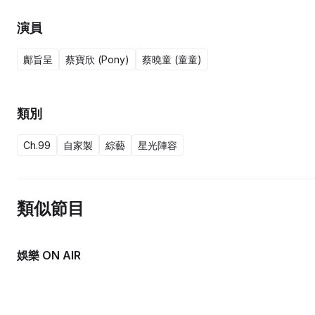
演員
鄺旨呈
蔡寶欣 (Pony)
蔡曉童 (童童)
類別
Ch.99
自家製
綜藝
星光陣容
類似節目
娛樂 ON AIR