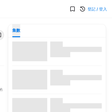
登記
/
登入
集數
的
，