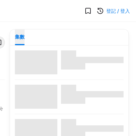
登記
/
登入
集數
分