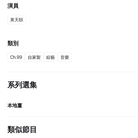
演員
黃天頤
類別
Ch.99
自家製
綜藝
音樂
系列選集
26集完
本地薑
類似節目