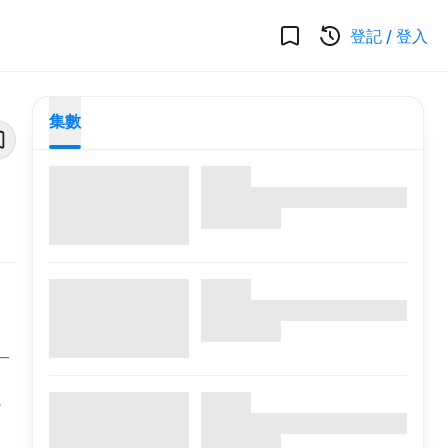
登記
/
登入
集數
一
。