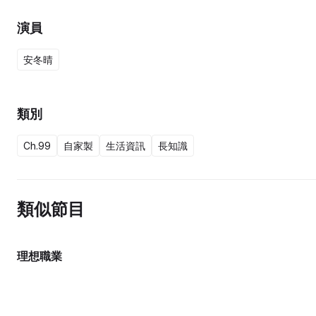
演員
安冬晴
類別
Ch.99
自家製
生活資訊
長知識
類似節目
理想職業