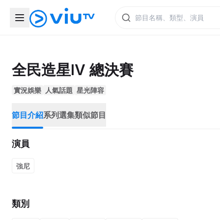
全民造星IV 總決賽
實況娛樂
人氣話題
星光陣容
節目介紹
系列選集
類似節目
演員
強尼
類別