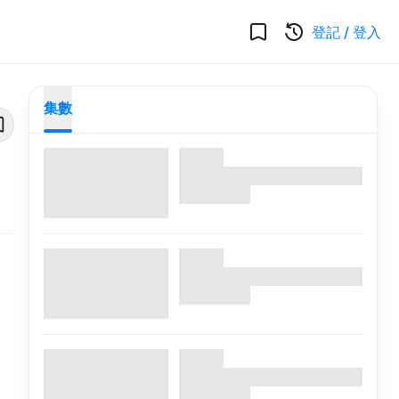
登記
/
登入
集數