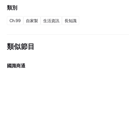
類別
Ch.99
自家製
生活資訊
長知識
類似節目
國識商通