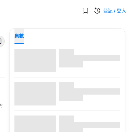
登記
/
登入
集數
對