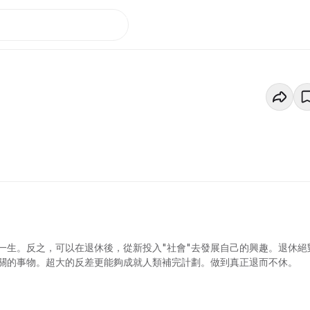
一生。反之，可以在退休後，從新投入"社會"去發展自己的興趣。退休絕
相關的事物。超大的反差更能夠成就人類補完計劃。做到真正退而不休。