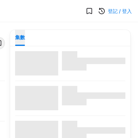
登記
/
登入
集數