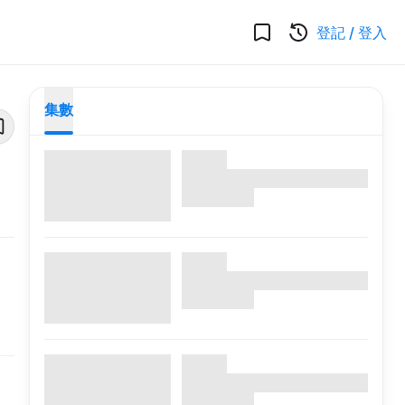
登記
/
登入
集數