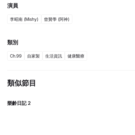
演員
李昭南 (Mishy)
曾贊學 (阿神)
類別
Ch.99
自家製
生活資訊
健康醫療
類似節目
樂齡日記 2