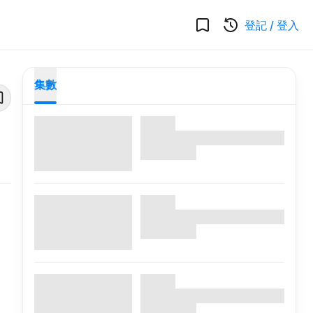
登記
/
登入
集數