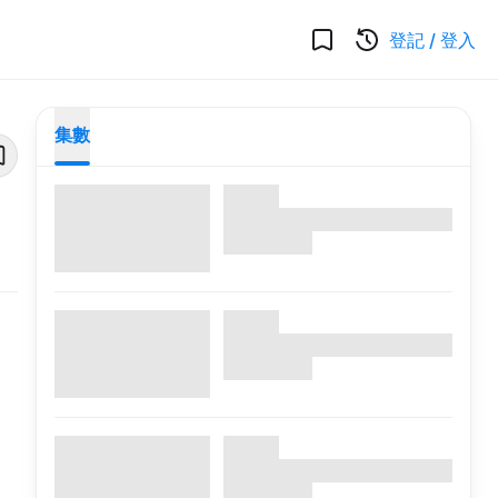
登記
/
登入
集數