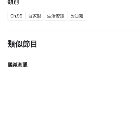
類別
Ch.99
自家製
生活資訊
長知識
類似節目
國識商通