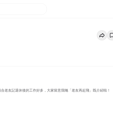
且適合老友記退休後的工作好多，大家留意我哋「老友再起飛」既介紹啦！