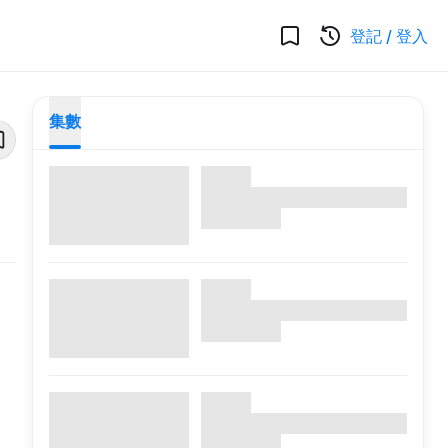
登記
/
登入
集數