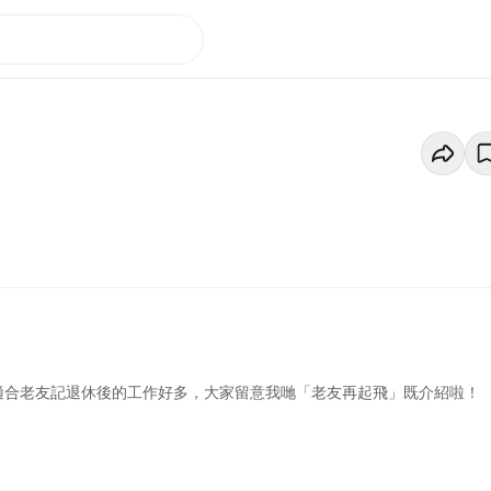
且適合老友記退休後的工作好多，大家留意我哋「老友再起飛」既介紹啦！