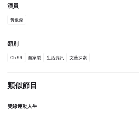
演員
黃俊銘
類別
Ch.99
自家製
生活資訊
文藝探索
類似節目
雙線運動人生