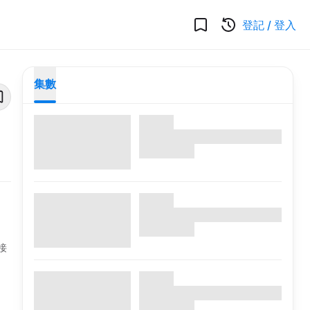
登記
/
登入
集數
接