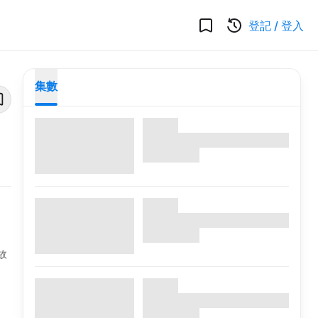
登記
/
登入
集數
故