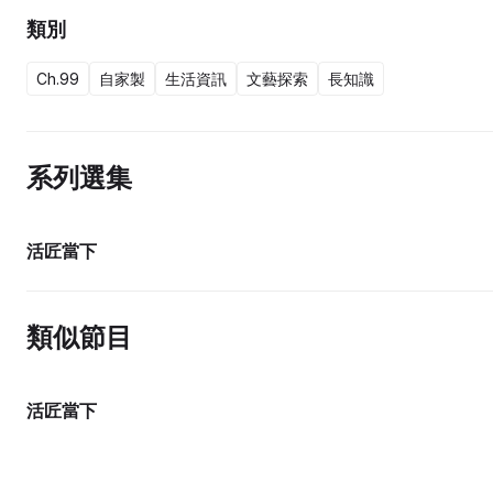
類別
Ch.99
自家製
生活資訊
文藝探索
長知識
系列選集
12集完
活匠當下
類似節目
活匠當下