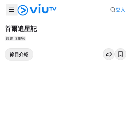
登入
首爾追星記
旅遊
8集完
節目介紹