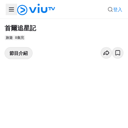
登入
首爾追星記
旅遊
8集完
節目介紹