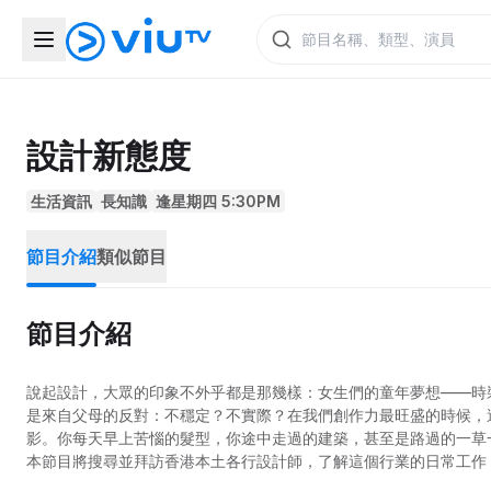
設計新態度
生活資訊
長知識
逢星期四 5:30PM
節目介紹
類似節目
節目介紹
說起設計，大眾的印象不外乎都是那幾樣：女生們的童年夢想——時
是來自父母的反對：不穩定？不實際？在我們創作力最旺盛的時候，
影。你每天早上苦惱的髮型，你途中走過的建築，甚至是路過的一草
本節目將搜尋並拜訪香港本土各行設計師，了解這個行業的日常工作
事，了解設計到底是怎麼一回事，在欣賞各種設計的同時，也希望呈