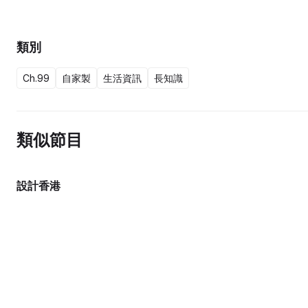
下去。
類別
Ch.99
自家製
生活資訊
長知識
類似節目
設計香港