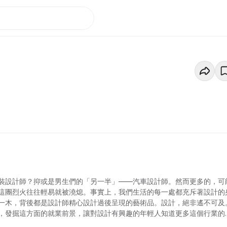
裝設計師？抑或是男生們的「另一半」——汽車設計師。然而更多的，可
這團烈火往往輕易就被澆熄。事實上，我們生活的每一處都充斥著設計的
一木，背後都是設計師精心設計過後呈現的藝術品。設計，絕非遙不可及
，發掘這方面的就業前景，讓對設計有興趣的年輕人知道更多這個行業的
現和宣揚本地設計師的創意，堅定每一位有設計夢的觀眾，讓創作的心燃