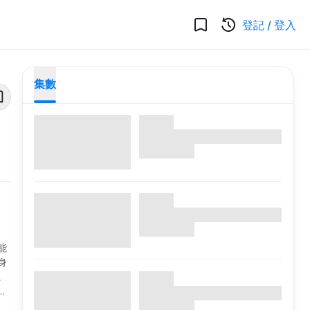
登記
/
登入
集數
能
身
。
燒