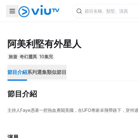
阿美利堅有外星人
旅遊
奇幻靈異
10集完
節目介紹
系列選集
類似節目
節目介紹
主持人Faye憑著一腔熱血勇闖美國，在UFO專家卓飛帶路下，穿
演員