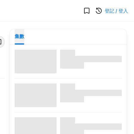
登記
/
登入
集數