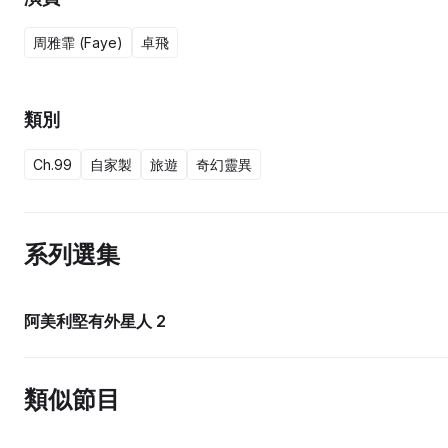
周雅霏 (Faye)
卓飛
類別
Ch.99
自家製
旅遊
奇幻靈異
系列選集
10集完
阿美利堅有外星人 2
類似節目