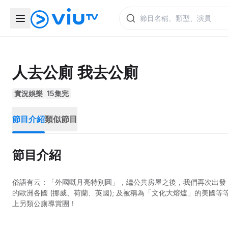
人去公廁 我去公廁
實況娛樂
15集完
節目介紹
類似節目
節目介紹
俗語有云：「外國嘅月亮特別圓」，繼公共房屋之後，我們再次出發，到訪有「廁所
的歐洲各國 (挪威、荷蘭、英國); 及被稱為「文化大熔爐」的美國
上另類公廁導賞團！