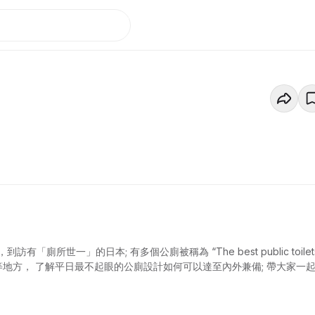
世一」的日本; 有多個公廁被稱為 “The best public toilet
等等地方， 了解平日最不起眼的公廁設計如何可以達至內外兼備; 帶大家一