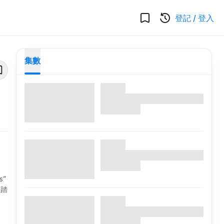
登記
/
登入
集數
s”
起踏