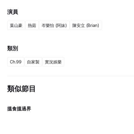
演員
葉山豪
熱菇
岑樂怡 (阿妹)
陳安立 (Brian)
類別
Ch.99
自家製
實況娛樂
類似節目
搵食搵過界