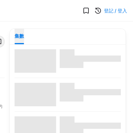
登記
/
登入
集數
的