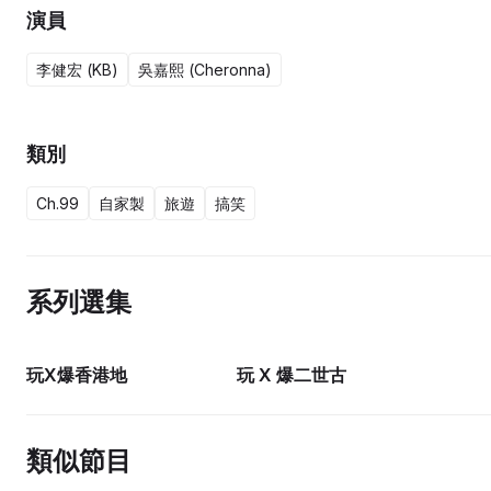
演員
李健宏 (KB)
吳嘉熙 (Cheronna)
類別
Ch.99
自家製
旅遊
搞笑
系列選集
15集完
10集完
玩X爆香港地
玩 X 爆二世古
類似節目