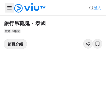
登入
旅行吊靴鬼 - 泰國
旅遊
5集完
節目介紹