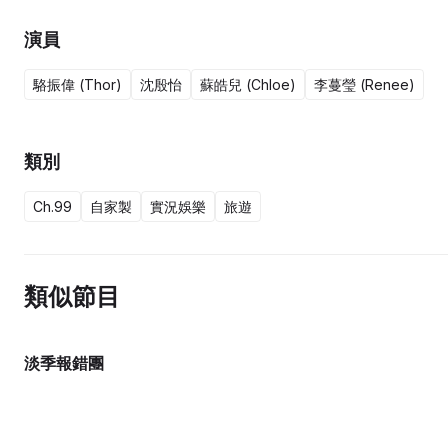
演員
駱振偉 (Thor)
沈殷怡
蘇皓兒 (Chloe)
李蔓瑩 (Renee)
類別
Ch.99
自家製
實況娛樂
旅遊
類似節目
淡季報錯團