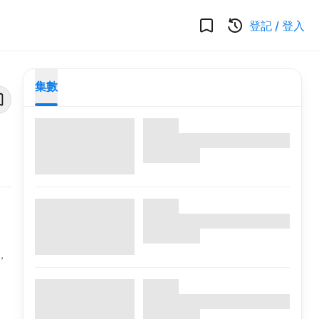
登記
/
登入
集數
，