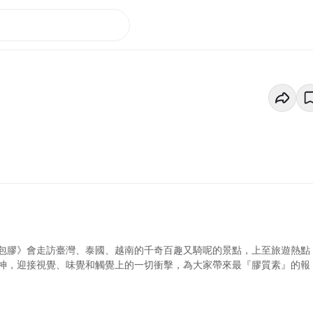
包膠》會走訪臺灣、泰國、越南的千奇百趣又騎呢的景點，上至旅遊熱點
神，迎接視覺、味覺和觸覺上的一切衝擊，為大家帶來最『膠質素』的報