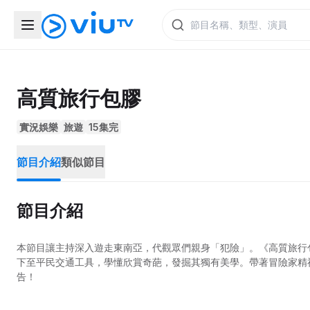
高質旅行包膠
實況娛樂
旅遊
15集完
節目介紹
類似節目
節目介紹
本節目讓主持深入遊走東南亞，代觀眾們親身「犯險」。《高質旅行
下至平民交通工具，學懂欣賞奇葩，發掘其獨有美學。帶著冒險家精
告！