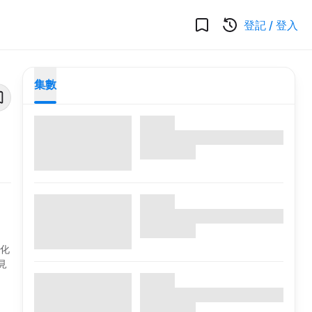
登記
/
登入
集數
球化
見