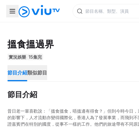
搵食搵過界
實況娛樂
15集完
節目介紹
類似節目
節目介紹
昔日老一輩喜歡說：「搵食搵食，唔搵邊有得食？」但到今時今日，
的影響下，人才流動亦變得國際化，香港人為了發展事業，而飛到不
證嘉賓們在特別的國度，從事不一樣的工作。他們的旅途帶有不同原