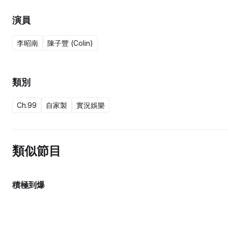
演員
李昭南
陳子豐 (Colin)
類別
Ch.99
自家製
實況娛樂
類似節目
積極到爆