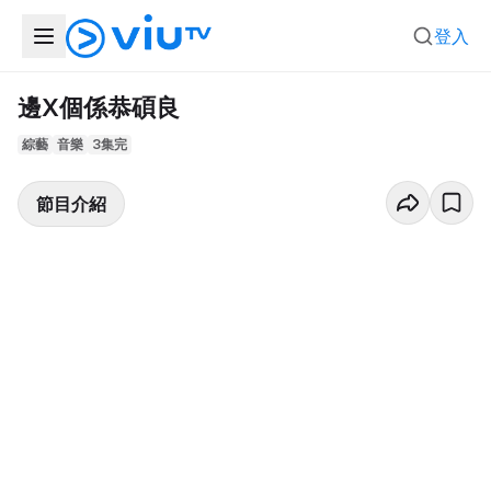
登入
邊X個係恭碩良
綜藝
音樂
3集完
節目介紹