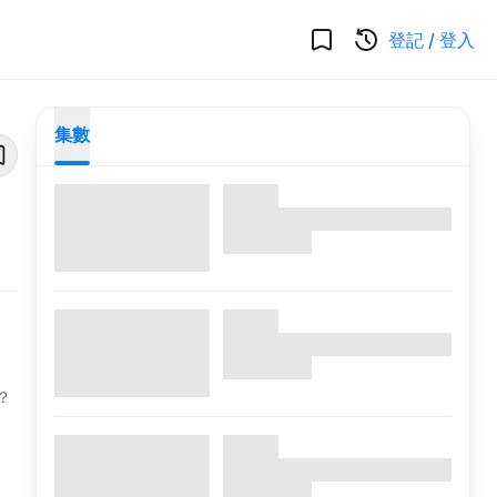
登記
/
登入
集數
？