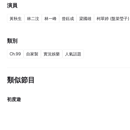
演員
黃秋生
林二汶
林一峰
曾鈺成
梁國雄
柯翠婷 (盤菜瑩子)
類別
Ch.99
自家製
實況娛樂
人氣話題
類似節目
初度遊