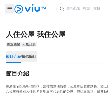
人住公屋 我住公屋
實況娛樂
人氣話題
節目介紹
類似節目
節目介紹
香港住宅以高呎價見稱，當樓價無法負擔，公屋隊伍越排越長。如以
六位主持分別入住世界各地最有代表性的公屋，包括最豪華、最具藝