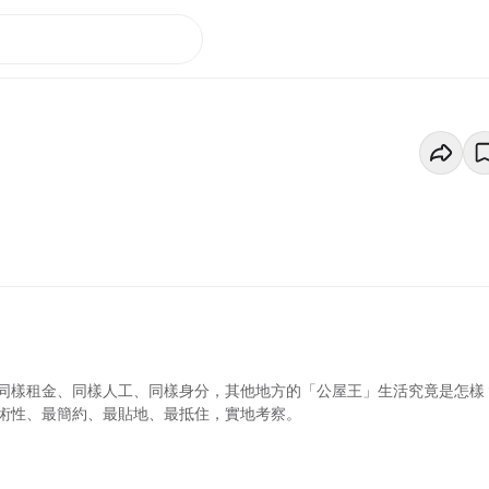
同樣租金、同樣人工、同樣身分，其他地方的「公屋王」生活究竟是怎樣
術性、最簡約、最貼地、最抵住，實地考察。