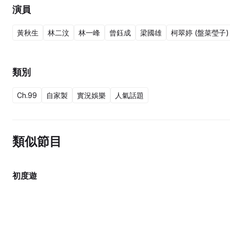
演員
黃秋生
林二汶
林一峰
曾鈺成
梁國雄
柯翠婷 (盤菜瑩子)
類別
Ch.99
自家製
實況娛樂
人氣話題
類似節目
初度遊