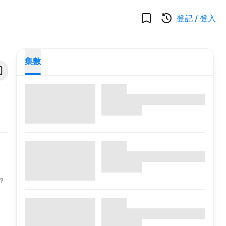
登記
/
登入
集數
？