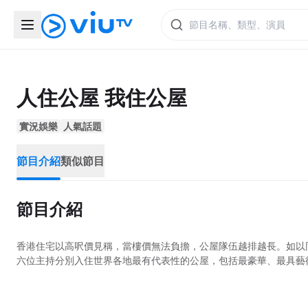
人住公屋 我住公屋
實況娛樂
人氣話題
節目介紹
類似節目
節目介紹
香港住宅以高呎價見稱，當樓價無法負擔，公屋隊伍越排越長。如以
六位主持分別入住世界各地最有代表性的公屋，包括最豪華、最具藝