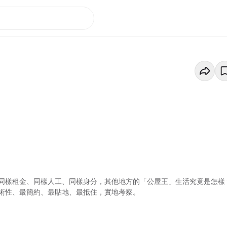
同樣租金、同樣人工、同樣身分，其他地方的「公屋王」生活究竟是怎樣
術性、最簡約、最貼地、最抵住，實地考察。