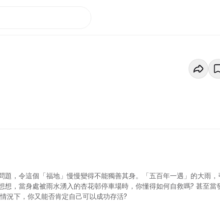
問題，令這個「福地」慢慢變得不能獨善其身。「五百年一遇」的大雨，
想想，當身處被雨水湧入的杏花邨停車場時，你懂得如何自救嗎? 甚至當
情況下，你又能否肯定自己可以成功存活?