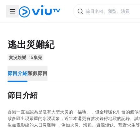
逃出災難紀
實況娛樂
15集完
節目介紹
類似節目
節目介紹
香港一直被認為是沒有大型天災的「福地」，但全球暖化引發的氣候
致多區出現嚴重的水浸現象；近年本港更有數次錄得地震的記錄。試
生如電影級的末日災難時 ，例如火災、海難、資源短缺、荒野求生等