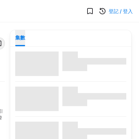
登記
/
登入
集數
引
發