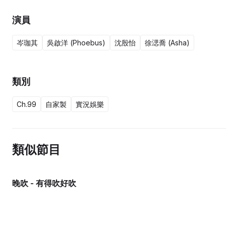
演員
岑珈其
吳啟洋 (Phoebus)
沈殷怡
徐㴓喬 (Asha)
類別
Ch.99
自家製
實況娛樂
類似節目
晚吹 - 有得吹好吹