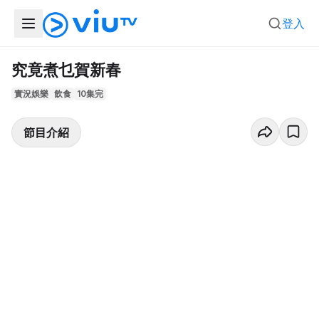
登入
究竟煮乜賀新春
實況娛樂
飲食
10集完
節目介紹