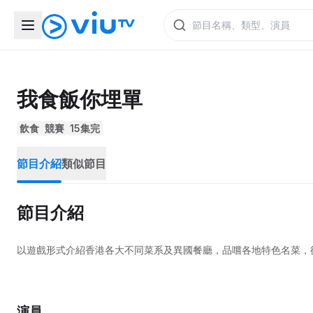
我食飯你埋單
飲食
競賽
15集完
節目介紹
類似節目
節目介紹
以遊戲形式介紹香港各大不同菜系及異國餐廳，品嚐各地特色名菜，
演員