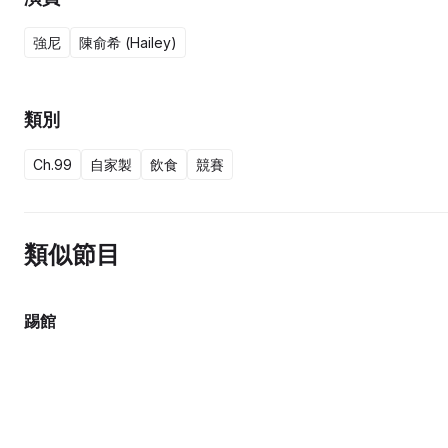
強尼
陳俞希 (Hailey)
類別
Ch.99
自家製
飲食
競賽
類似節目
踢館