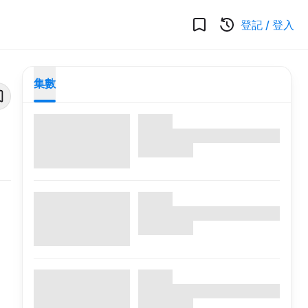
登記
/
登入
集數