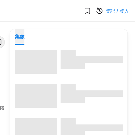
登記
/
登入
集數
，陪