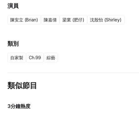
演員
陳安立 (Brian)
陳嘉倩
梁業 (肥仔)
沈殷怡 (Shirley)
類別
自家製
Ch.99
綜藝
類似節目
3分鐘熱度