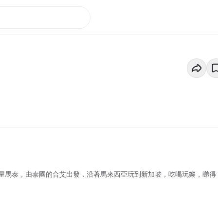
星馬泰，由泰國的合艾出發，沿著馬來西亞玩到新加坡，吃喝玩樂，睇得