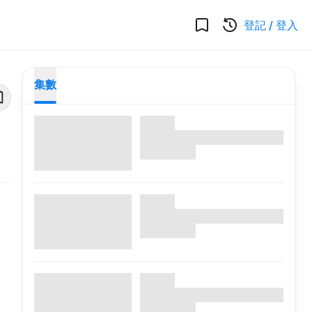
登記
/
登入
集數