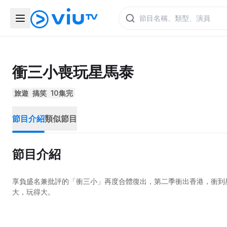
衝三小喪玩星馬泰
旅遊
搞笑
10集完
節目介紹
類似節目
節目介紹
享負盛名兼批評的「衝三小」再度合體復出，第二季衝出香港，衝到
大，玩得大。