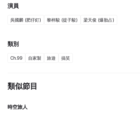
演員
吳國麟 (肥仔釘)
黎梓駿 (提子駿)
梁天俊 (爆胎占)
類別
Ch.99
自家製
旅遊
搞笑
類似節目
時空旅人