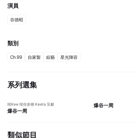
演員
谷德昭
類別
Ch.99
自家製
綜藝
星光陣容
系列選集
更新至10集
啱Kee 啱你多啲 Keeta 呈獻
爆谷一周
爆谷一周
類似節目