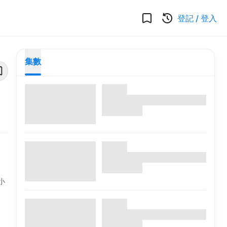
登記
/
登入
集數
小