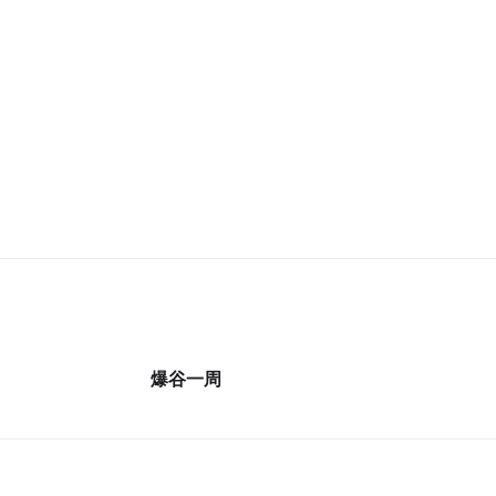
26集完
更新至48集
爆谷一周