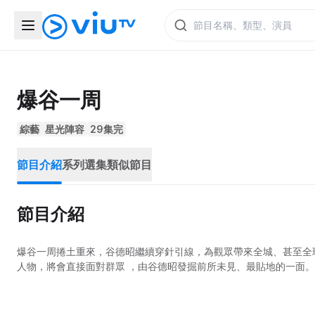
爆谷一周
綜藝
星光陣容
29集完
節目介紹
系列選集
類似節目
節目介紹
爆谷一周捲土重來，谷德昭繼續穿針引線，為觀眾帶來全城、甚至全
人物，將會直接面對群眾 ，由谷德昭發掘前所未見、最貼地的一面。