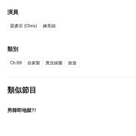
演員
梁彥宗 (Chris)
練美娟
類別
Ch.99
自家製
實況娛樂
旅遊
類似節目
男韓即地獄?!