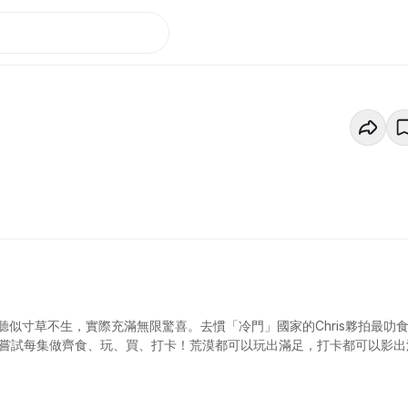
似寸草不生，實際充滿無限驚喜。去慣「冷門」國家的Chris夥拍最叻
，嘗試每集做齊食、玩、買、打卡！荒漠都可以玩出滿足，打卡都可以影出