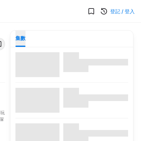
登記
/
登入
集數
食玩
深