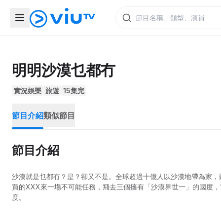
明明沙漠乜都冇
實況娛樂
旅遊
15集完
節目介紹
類似節目
節目介紹
沙漠就是乜都冇？是？卻又不是。全球超過十億人以沙漠地帶為家，聽
買的XXX來一場不可能任務，飛去三個擁有「沙漠界世一」的國度
度。