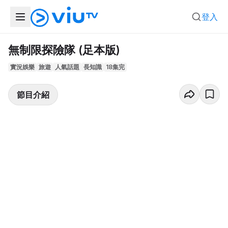
登入
無制限探險隊 (足本版)
實況娛樂
旅遊
人氣話題
長知識
18集完
節目介紹