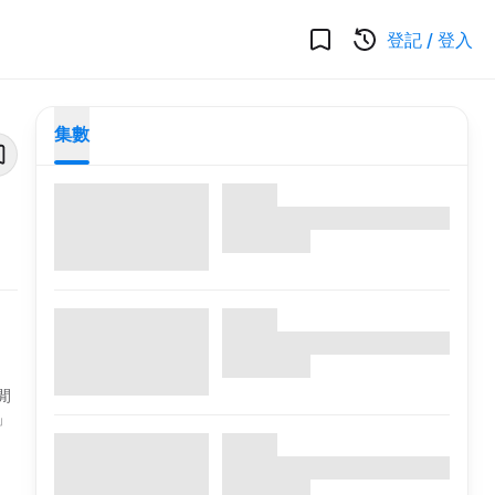
登記
/
登入
集數
閒
」