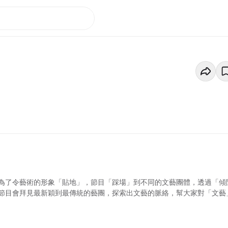
為了令藝術的形象「貼地」，節目「踩場」到不同的文藝團體，透過「傾
節目會拜見最新穎到最傳統的藝團，探索出文藝的脈絡，幫大家對「文藝