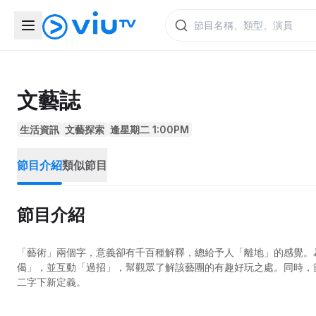
文藝誌
生活資訊
文藝探索
逢星期二 1:00PM
節目介紹
類似節目
節目介紹
「藝術」兩個字，意義卻有千百種解釋，總給予人「離地」的感覺。
偈」，並互動「過招」，幫觀眾了解該藝團的有趣好玩之處。同時，
二字下新定義。