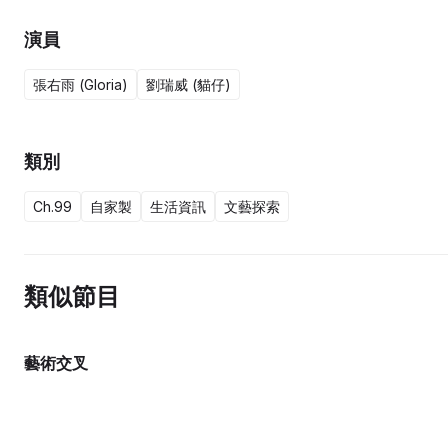
演員
張右雨 (Gloria)
劉瑞威 (貓仔)
類別
Ch.99
自家製
生活資訊
文藝探索
類似節目
藝術交叉