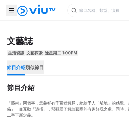
文藝誌
生活資訊
文藝探索
逢星期二 1:00PM
節目介紹
類似節目
節目介紹
「藝術」兩個字，意義卻有千百種解釋，總給予人「離地」的感覺。
偈」，並互動「過招」，幫觀眾了解該藝團的有趣好玩之處。同時，
二字下新定義。