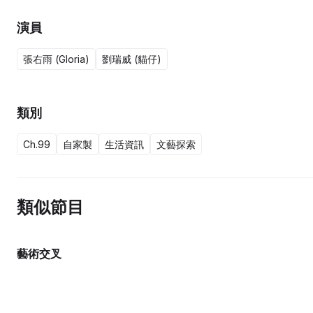
演員
張右雨 (Gloria)
劉瑞威 (貓仔)
類別
Ch.99
自家製
生活資訊
文藝探索
類似節目
藝術交叉