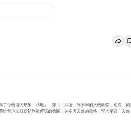
為了令藝術的形象「貼地」，節目「踩場」到不同的文藝團體，透過「傾
節目會拜見最新穎到最傳統的藝團，探索出文藝的脈絡，幫大家對「文藝