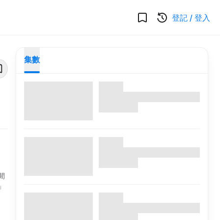
登記
/
登入
集數
閒
」