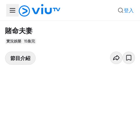
登入
賭命夫妻
實況娛樂
15集完
節目介紹