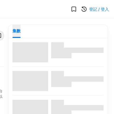
登記
/
登入
集數
台
以