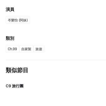
演員
岑樂怡 (阿妹)
類別
Ch.99
自家製
旅遊
類似節目
C9 旅行團