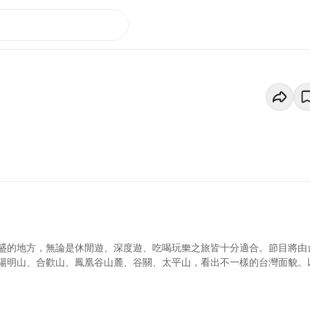
盛的地方，無論是休閒遊、深度遊、吃喝玩樂之旅皆十分適合。節目將由
陽明山、合歡山、鳳凰谷山麓、谷關、太平山，看出不一樣的台灣面貌。