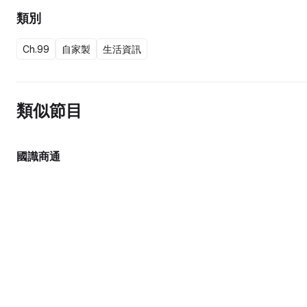
類別
Ch.99
自家製
生活資訊
類似節目
國識商通