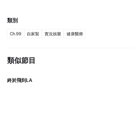
類別
Ch.99
自家製
實況娛樂
健康醫療
類似節目
終於飛到LA