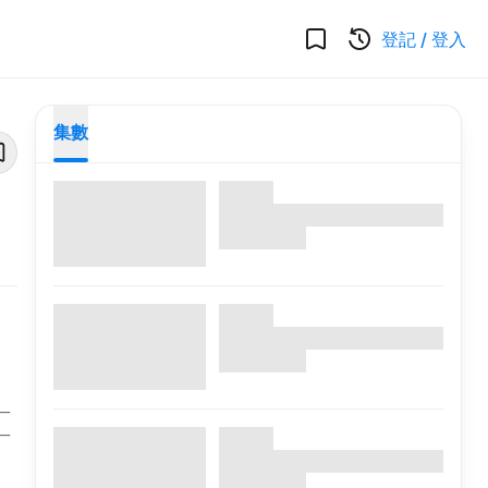
登記
/
登入
集數
一
一