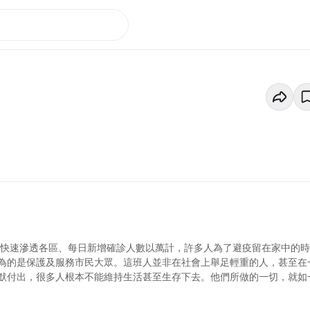
ron快速滲透各區、每日新增確診人數以萬計，許多人為了避疫留在家中的時
為的是保護及服務市民大眾。這班人並非在社會上舉足輕重的人，甚至在
默付出，很多人根本不能維持生活甚至生存下去。他們所做的一切，就如