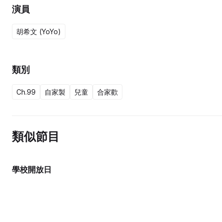
演員
胡希文 (YoYo)
類別
Ch.99
自家製
兒童
合家歡
類似節目
學校開放日