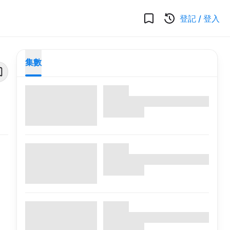
登記
/
登入
集數