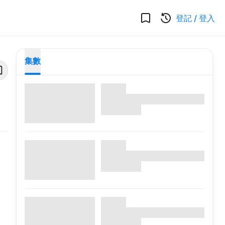
登記
/
登入
集數