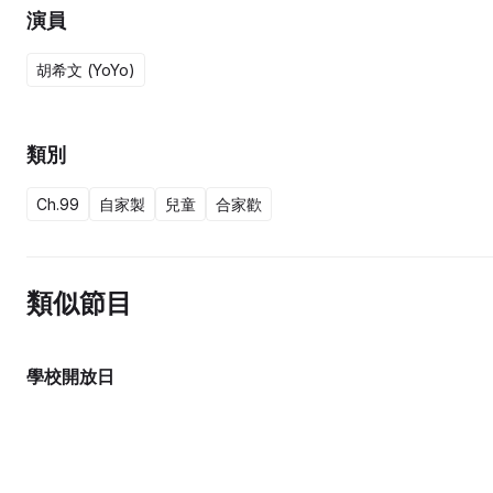
演員
胡希文 (YoYo)
類別
Ch.99
自家製
兒童
合家歡
類似節目
學校開放日