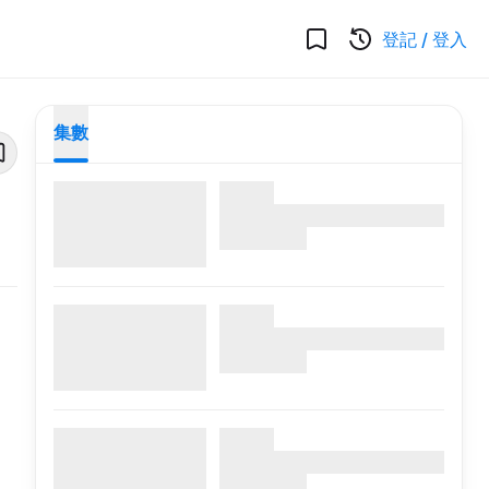
登記
/
登入
集數