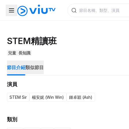
STEM精讀班
兒童
長知識
節目介紹
類似節目
演員
STEM Sir
楊安妮 (Win Win)
鍾卓穎 (Ash)
類別