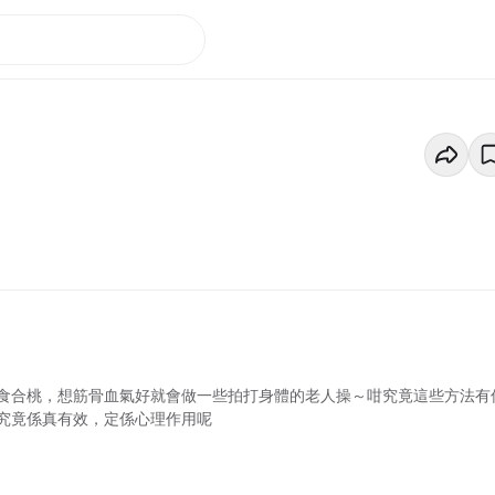
食合桃，想筋骨血氣好就會做一些拍打身體的老人操～咁究竟這些方法有
究竟係真有效，定係心理作用呢