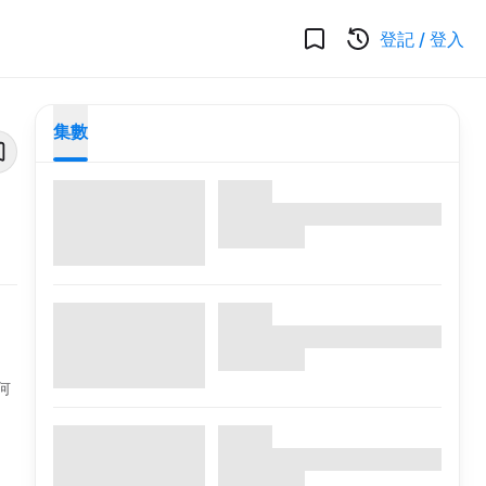
登記
/
登入
集數
何