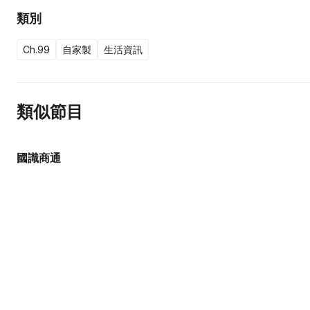
類別
Ch.99
自家製
生活資訊
類似節目
國識商通