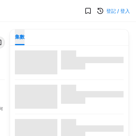
登記
/
登入
集數
何