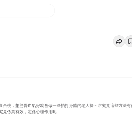
食合桃，想筋骨血氣好就會做一些拍打身體的老人操～咁究竟這些方法有
究竟係真有效，定係心理作用呢