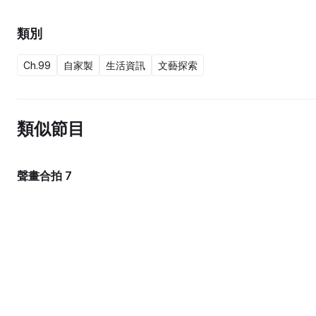
類別
Ch.99
自家製
生活資訊
文藝探索
類似節目
聲畫合拍 7