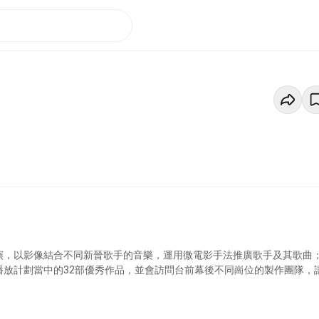
演，以影像結合不同新晉歌手的音樂，運用微電影手法推廣歌手及其歌曲
播放計劃當中的32部優秀作品，並會訪問台前幕後不同崗位的製作團隊，