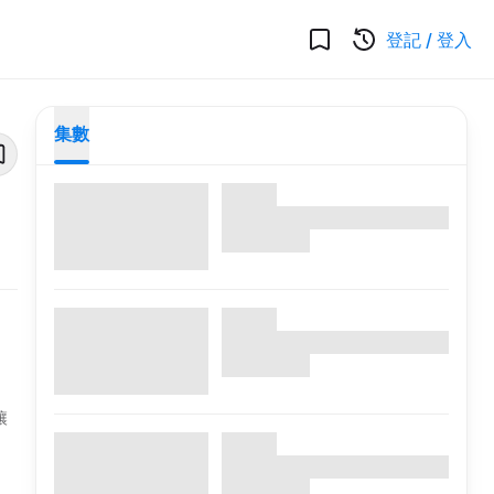
登記
/
登入
集數
；
讓