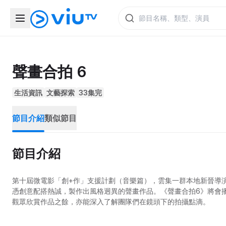
聲畫合拍 6
生活資訊
文藝探索
33集完
節目介紹
類似節目
節目介紹
第十屆微電影「創+作」支援計劃（音樂篇），雲集一群本地新晉導
憑創意配搭熱誠，製作出風格迥異的聲畫作品。《聲畫合拍6》將會
觀眾欣賞作品之餘，亦能深入了解團隊們在鏡頭下的拍攝點滴。